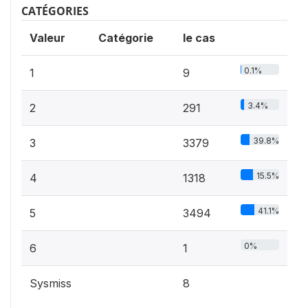
CATÉGORIES
Valeur
Catégorie
le cas
0.1%
1
9
3.4%
2
291
39.8%
3
3379
15.5%
4
1318
41.1%
5
3494
0%
6
1
Sysmiss
8