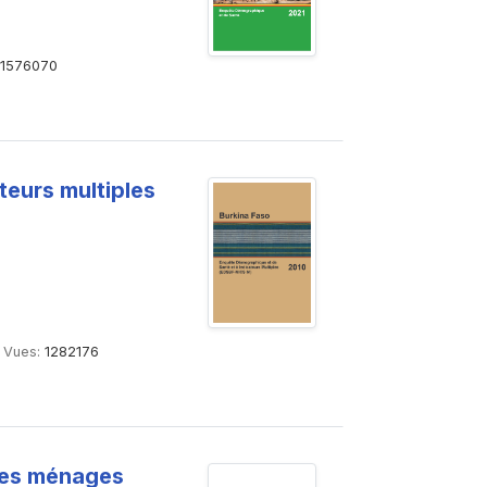
1576070
teurs multiples
Vues:
1282176
 des ménages