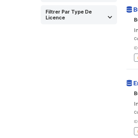
B
Filtrer Par Type De
Licence
B
I
Co
ID
E
B
I
Co
ID