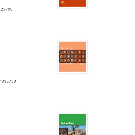
723708
1835738