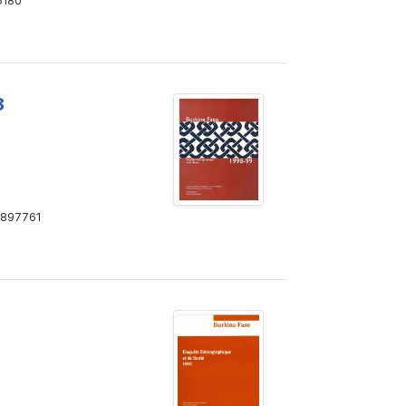
5180
8
897761