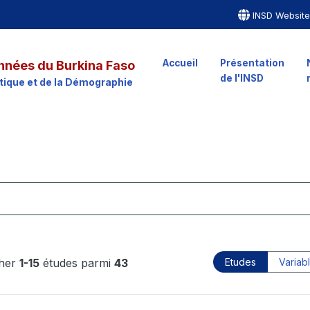
INSD Websit
Accueil
Présentation
nnées du Burkina Faso
de l'INSD
istique et de la Démographie
cher
1-15
études parmi
43
Etudes
Variab