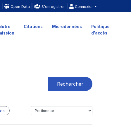
|
|
|
e
Open Data
S'enregistrer
Connexion
Notre
Citations
Microdonnées
Politique
mission
d'accès
Rechercher
les