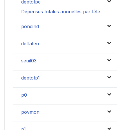
deptotpc
Dépenses totales annuelles par tête
pondind
deflateu
seuil03
deptotp1
p0
povmon
p1