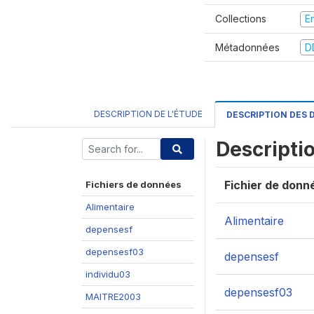
Collections
E
Métadonnées
D
DESCRIPTION DE L'ÉTUDE
DESCRIPTION DES
Descripti
Fichier de donn
Fichiers de données
Alimentaire
Alimentaire
depensesf
depensesf03
depensesf
individu03
depensesf03
MAITRE2003