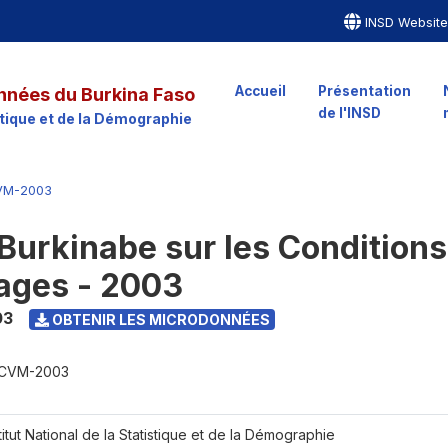
INSD Websit
Accueil
Présentation
nnées du Burkina Faso
de l'INSD
istique et de la Démographie
VM-2003
Burkinabe sur les Conditions
ages - 2003
03
OBTENIR LES MICRODONNÉES
CVM-2003
titut National de la Statistique et de la Démographie