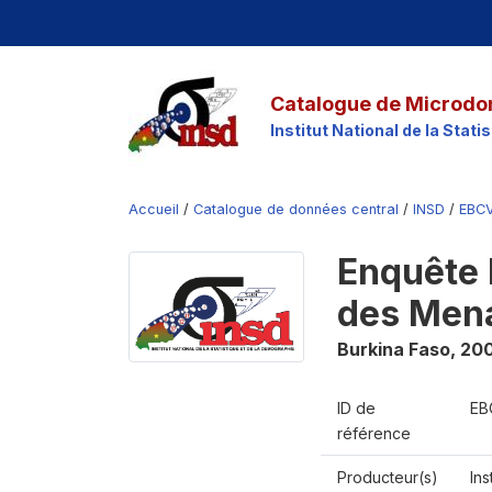
Catalogue de Microdo
Institut National de la Stat
Accueil
/
Catalogue de données central
/
INSD
/
EBC
Enquête 
des Men
Burkina Faso
,
20
ID de
EB
référence
Producteur(s)
Ins