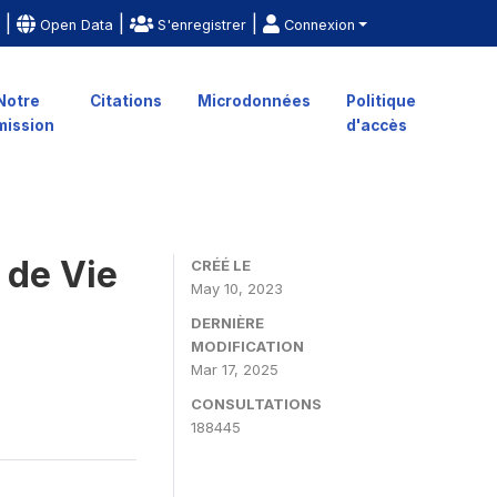
|
|
|
e
Open Data
S'enregistrer
Connexion
Notre
Citations
Microdonnées
Politique
mission
d'accès
 de Vie
CRÉÉ LE
May 10, 2023
DERNIÈRE
MODIFICATION
Mar 17, 2025
CONSULTATIONS
188445