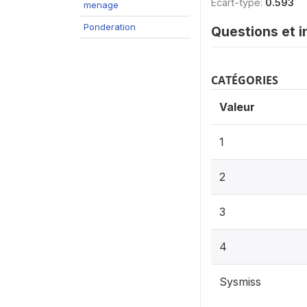
Ecart-type:
0.593
menage
Ponderation
Questions et i
CATÉGORIES
Valeur
1
2
3
4
Sysmiss