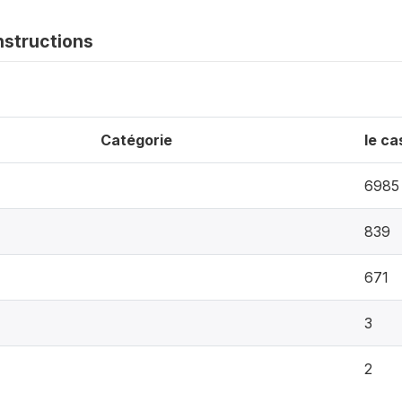
nstructions
Catégorie
le ca
6985
839
671
3
2