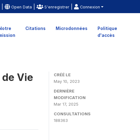
|
|
|
e
Open Data
S'enregistrer
Connexion
Notre
Citations
Microdonnées
Politique
mission
d'accès
 de Vie
CRÉÉ LE
May 10, 2023
DERNIÈRE
MODIFICATION
Mar 17, 2025
CONSULTATIONS
188363