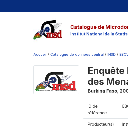
Catalogue de Microdo
Institut National de la Stat
Accueil
/
Catalogue de données central
/
INSD
/
EBC
Enquête 
des Men
Burkina Faso
,
20
ID de
EB
référence
Producteur(s)
Ins