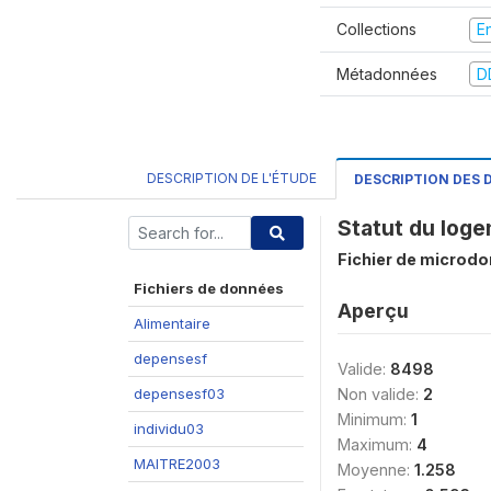
Collections
E
Métadonnées
D
DESCRIPTION DE L'ÉTUDE
DESCRIPTION DES
Statut du loge
Fichier de microd
Fichiers de données
Aperçu
Alimentaire
depensesf
Valide:
8498
depensesf03
Non valide:
2
Minimum:
1
individu03
Maximum:
4
MAITRE2003
Moyenne:
1.258