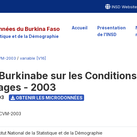
INSD Websit
Accueil
Présentation
nnées du Burkina Faso
de l'INSD
istique et de la Démographie
VM-2003
/
variable [V16]
Burkinabe sur les Conditions
ages - 2003
03
OBTENIR LES MICRODONNÉES
CVM-2003
titut National de la Statistique et de la Démographie