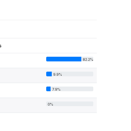
s
82.2%
9.9%
7.9%
0%