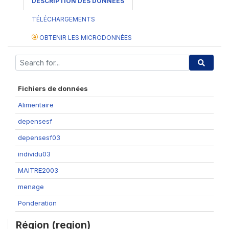
DESCRIPTION DES DONNÉES
TÉLÉCHARGEMENTS
OBTENIR LES MICRODONNÉES
Fichiers de données
Alimentaire
depensesf
depensesf03
individu03
MAITRE2003
menage
Ponderation
Région (region)