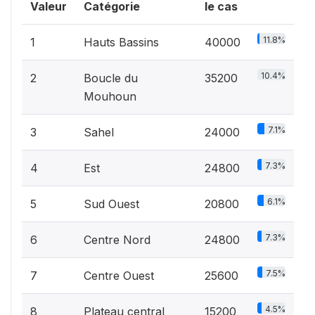
Valeur
Catégorie
le cas
11.8%
1
Hauts Bassins
40000
10.4%
2
Boucle du
35200
Mouhoun
7.1%
3
Sahel
24000
7.3%
4
Est
24800
6.1%
5
Sud Ouest
20800
7.3%
6
Centre Nord
24800
7.5%
7
Centre Ouest
25600
4.5%
8
Plateau central
15200