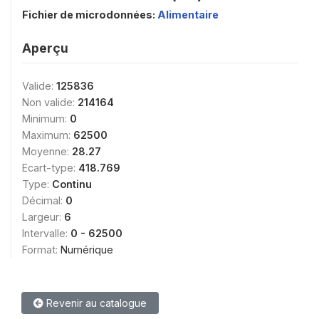
Fichier de microdonnées:
Alimentaire
Aperçu
Valide:
125836
Non valide:
214164
Minimum:
0
Maximum:
62500
Moyenne:
28.27
Ecart-type:
418.769
Type:
Continu
Décimal:
0
Largeur:
6
Intervalle:
0 - 62500
Format:
Numérique
Revenir au catalogue