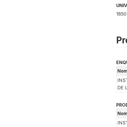
UNI
185
Pr
ENQ
No
INS
DE 
PRO
No
INS