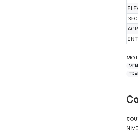
ELE
SEC
AGR
ENT
MOT
MEN
TRA
Co
COU
NIV