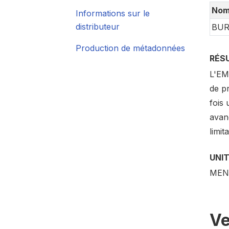
No
Informations sur le
distributeur
BUR
Production de métadonnées
RÉS
L'EMC
de pr
fois 
avanc
limi
UNI
MEN
Ve