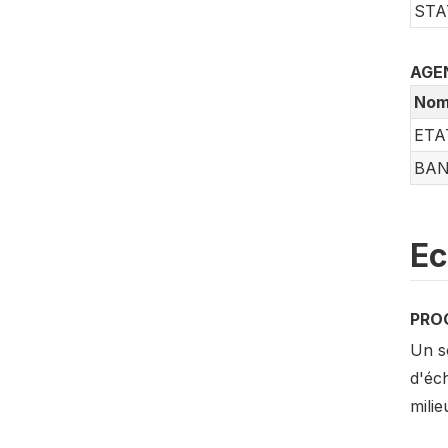
STA
AGE
No
ETA
BAN
Ec
PRO
Un so
d'éch
milie