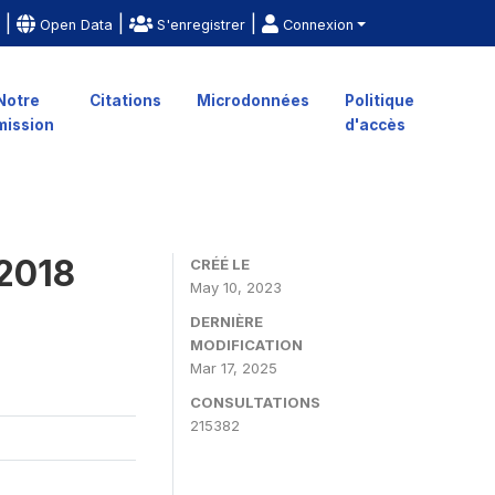
|
|
|
e
Open Data
S'enregistrer
Connexion
Notre
Citations
Microdonnées
Politique
mission
d'accès
 2018
CRÉÉ LE
May 10, 2023
DERNIÈRE
MODIFICATION
Mar 17, 2025
CONSULTATIONS
215382