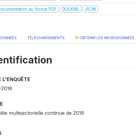
ocumentation au format PDF
DDI/XML
JSON
 DONNÉES
TÉLÉCHARGEMENTS
OBTENIR LES MICRODONNÉES
entification
E L'ENQUÊTE
-2018
E
te multisectorielle continue de 2018
S