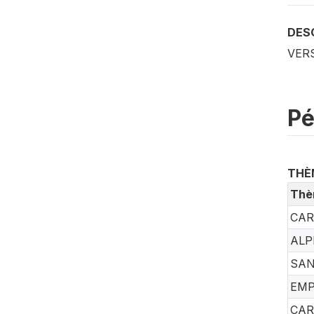
DESC
VERS
Pé
THÈ
Thè
CAR
ALP
SAN
EMP
CAR