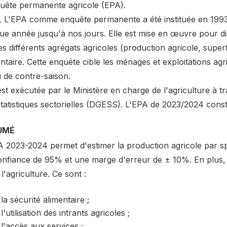
quête permanente agricole (EPA).
, L'EPA comme enquête permanente a été instituée en 1993, e
ue année jusqu'à nos jours. Elle est mise en œuvre pour di
es différents agrégats agricoles (production agricole, superf
ntaire. Cette enquête cible les ménages et exploitations agri
 de contre-saison.
est exécutée par le Ministère en charge de l'agriculture à t
tatistiques sectorielles (DGESS). L'EPA de 2023/2024 consti
UMÉ
A 2023-2024 permet d'estimer la production agricole par s
onfiance de 95% et une marge d'erreur de ± 10%. En plus, e
l'agriculture. Ce sont :
la sécurité alimentaire ;
l'utilisation des intrants agricoles ;
l'accès aux services ;