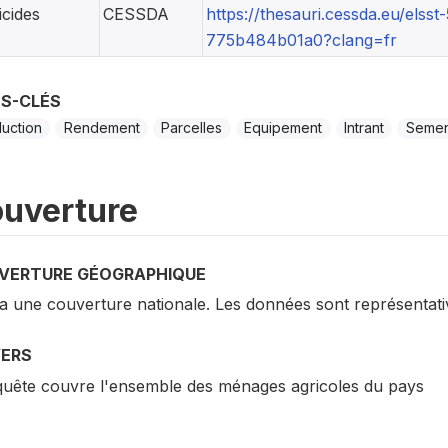
icides
CESSDA
https://thesauri.cessda.eu/els
775b484b01a0?clang=fr
S-CLÉS
uction
Rendement
Parcelles
Equipement
Intrant
Seme
uverture
VERTURE GÉOGRAPHIQUE
a une couverture nationale. Les données sont représentati
VERS
quête couvre l'ensemble des ménages agricoles du pays