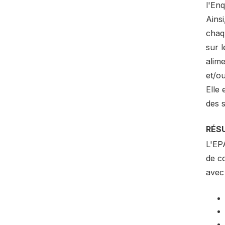
l'En
Ainsi
chaq
sur l
alime
et/ou
Elle 
des s
RÉS
L'EP
de c
avec 