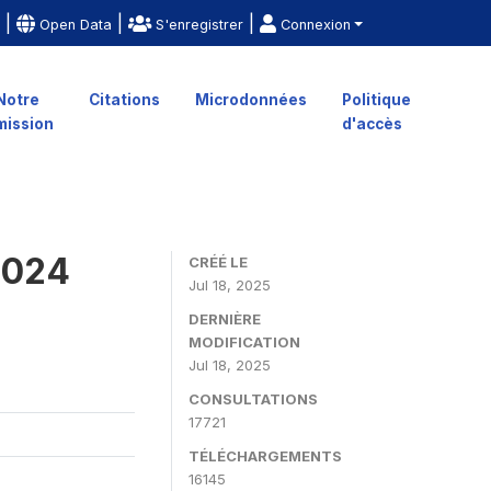
|
|
|
e
Open Data
S'enregistrer
Connexion
Notre
Citations
Microdonnées
Politique
mission
d'accès
2024
CRÉÉ LE
Jul 18, 2025
DERNIÈRE
MODIFICATION
Jul 18, 2025
CONSULTATIONS
17721
TÉLÉCHARGEMENTS
16145