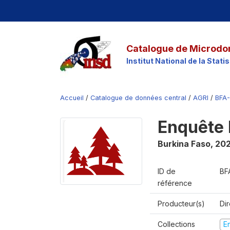
Catalogue de Microdo
Institut National de la Stat
Accueil
/
Catalogue de données central
/
AGRI
/
BFA
Enquête
Burkina Faso
,
20
ID de
BF
référence
Producteur(s)
Di
Collections
E