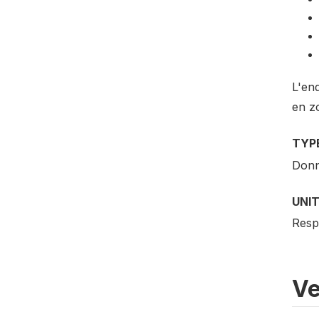
L'enq
en z
TYP
Donn
UNI
Resp
Ve