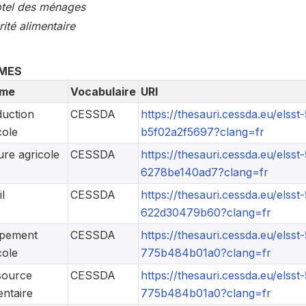
tel des ménages
ité alimentaire
MES
me
Vocabulaire
URI
uction
CESSDA
https://thesauri.cessda.eu/els
cole
b5f02a2f5697?clang=fr
ure agricole
CESSDA
https://thesauri.cessda.eu/els
6278be140ad7?clang=fr
l
CESSDA
https://thesauri.cessda.eu/el
622d30479b60?clang=fr
ipement
CESSDA
https://thesauri.cessda.eu/els
cole
775b484b01a0?clang=fr
source
CESSDA
https://thesauri.cessda.eu/els
entaire
775b484b01a0?clang=fr