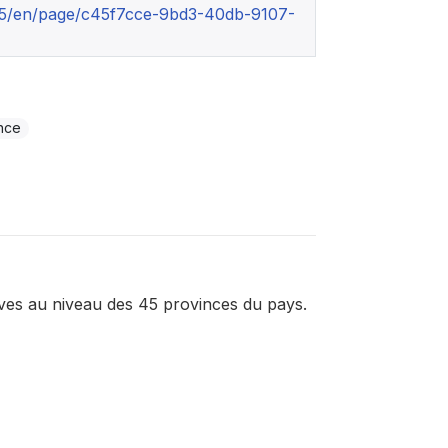
st-5/en/page/c45f7cce-9bd3-40db-9107-
nce
ves au niveau des 45 provinces du pays.