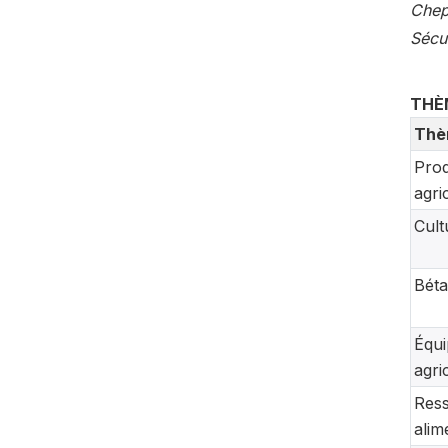
Chep
Sécur
THÈ
Thè
Prod
agri
Cult
Bétai
Équ
agri
Res
alim