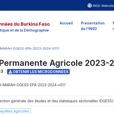
INSD Websit
Accueil
Présentation
nnées du Burkina Faso
de l'INSD
istique et de la Démographie
-MARAH-DGESS-EPA-2023-2024-V01.1
 Permanente Agricole 2023-
23
OBTENIR LES MICRODONNÉES
A-MARAH-DGESS-EPA-2023-2024-v01.1
rection générale des études et des statistiques sectorielles (DGESS)
nquêtes agricoles