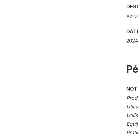
DESC
Vers
DATE
2024
Pé
NOT
Prod
Utili
Utili
Equi
Prati