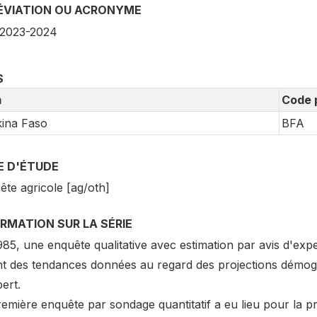
ÉVIATION OU ACRONYME
2023-2024
S
m
Code 
ina Faso
BFA
E D'ÉTUDE
ête agricole [ag/oth]
RMATION SUR LA SÉRIE
85, une enquête qualitative avec estimation par avis d'expe
nt des tendances données au regard des projections démogr
ert.
remière enquête par sondage quantitatif a eu lieu pour la p