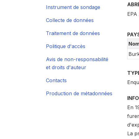
ABR
Instrument de sondage
EPA 
Collecte de données
Traitement de données
PAY
No
Politique d'accès
Burk
Avis de non-responsabilité
et droits d'auteur
TYP
Contacts
Enqu
Production de métadonnées
INFO
En 19
fure
d'exp
La p