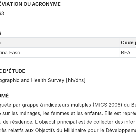
ÉVIATION OU ACRONYME
S3
S
m
Code 
ina Faso
BFA
E D'ÉTUDE
graphic and Health Survey [hh/dhs]
UMÉ
quête par grappe à indicateurs multiples (MICS 2006) du Bu
 sur les ménages, les femmes et les enfants. Elle est repré
u de résidence. L'objectif principal est de collecter des inf
rès relatifs aux Objectifs du Millénaire pour le Développ