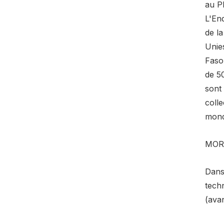
au P
L'Enq
de la
Unie
Faso
de 5
sont
colle
mond
MOR
Dans 
tech
(ava