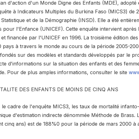
lan d'action d'un Monde Digne des Enfants (MDE), adopté 
uête à Indicateurs Multiples du Burkina Faso (MICS3) de 200
 Statistique et de la Démographie (INSD). Elle a été entièr
s pour l'Enfance (UNICEF). Cette enquête intervient après 
 et financée par l'UNICEF en 1996. La troisième édition d
0 pays à travers le monde au cours de la période 2005-2006
 fondés sur des modèles et standards développés par le pro
cte d'informations sur la situation des enfants et des femme
e. Pour de plus amples informations, consulter le site
www.
TALITE DES ENFANTS DE MOINS DE CINQ ANS
le cadre de l'enquête MICS3, les taux de mortalité infanto-
nique d'estimation indirecte dénommée Méthode de Brass. Le
nt cinq ans) est de 188%0 pour la période de mars 2000 à a