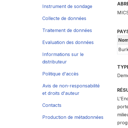
ABR
Instrument de sondage
MIC
Collecte de données
Traitement de données
PAY
No
Evaluation des données
Burk
Informations sur le
distributeur
TYP
Politique d'accès
Demo
Avis de non-responsabilité
RÉS
et droits d'auteur
L'En
Contacts
porte
milie
Production de métadonnées
prog