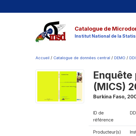
Catalogue de Microdo
Institut National de la Stat
Accueil
/
Catalogue de données central
/
DEMO
/
DDI
Enquête 
(MICS) 
Burkina Faso
,
20
ID de
DD
référence
Producteur(s)
Ins