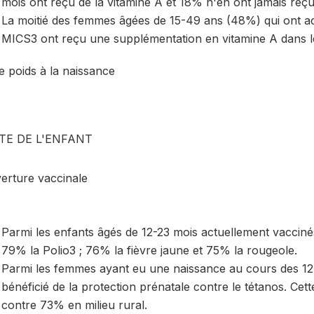
mois ont reçu de la vitamine A et 18% n'en ont jamais reçu
La moitié des femmes âgées de 15-49 ans (48%) qui ont a
MICS3 ont reçu une supplémentation en vitamine A dans l
e poids à la naissance
TE DE L'ENFANT
erture vaccinale
Parmi les enfants âgés de 12-23 mois actuellement vaccin
79% la Polio3 ; 76% la fièvre jaune et 75% la rougeole.
Parmi les femmes ayant eu une naissance au cours des 12 
bénéficié de la protection prénatale contre le tétanos. Cet
contre 73% en milieu rural.