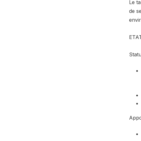
Le ta
de s
envir
ETA
Statu
Appo