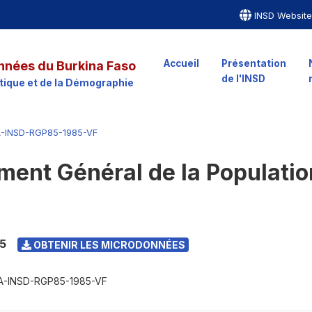
INSD Websit
Accueil
Présentation
nnées du Burkina Faso
de l'INSD
istique et de la Démographie
A-INSD-RGP85-1985-VF
ent Général de la Populatio
5
OBTENIR LES MICRODONNÉES
A-INSD-RGP85-1985-VF