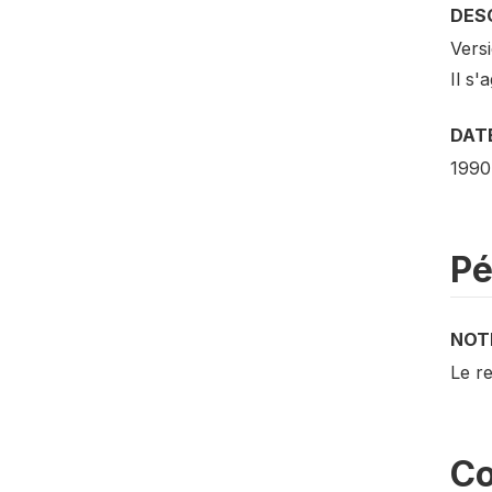
DESC
Vers
Il s'
DATE
1990
Pé
NOT
Le re
Co