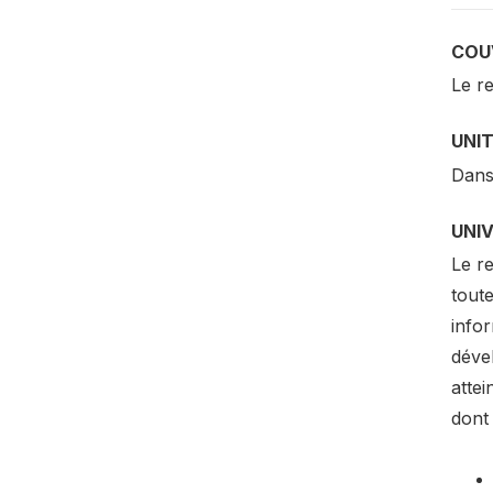
COU
Le re
UNI
Dans 
UNI
Le r
tout
info
déve
attei
dont 