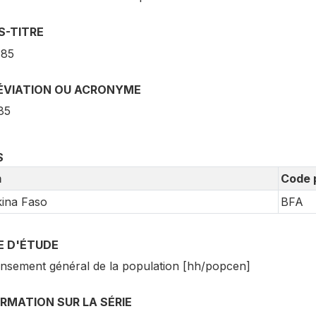
S-TITRE
 85
ÉVIATION OU ACRONYME
85
S
m
Code 
ina Faso
BFA
E D'ÉTUDE
nsement général de la population [hh/popcen]
RMATION SUR LA SÉRIE