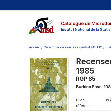
Catalogue de Microdo
Institut National de la Stat
Accueil
/
Catalogue de données central
/
DEMO
/
BF
Recensem
1985
RGP 85
Burkina Faso
,
198
ID de
BF
référence