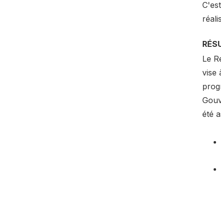
C'est
réali
RÉS
Le R
vise
prog
Gouve
été a