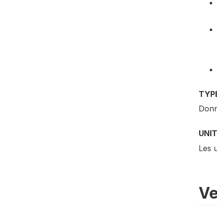
TYP
Donn
UNI
Les u
Ve