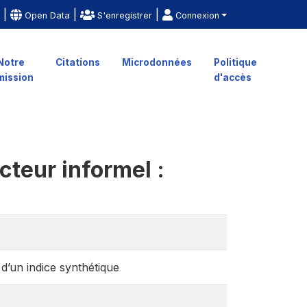
|
|
|
e
Open Data
S'enregistrer
Connexion
Notre
Citations
Microdonnées
Politique
mission
d'accès
cteur informel :
 d’un indice synthétique