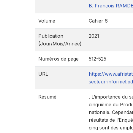
B. François RAMD
Volume
Cahier 6
Publication
2021
(Jour/Mois/Année)
Numéros de page
512-525
URL
https://www.afrist
secteur-informel.pd
Résumé
. L’importance du s
cinquième du Produi
nationale. Cependan
résultats de l’Enquê
cinq sont des emplo