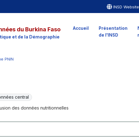
INSD Websit
Accueil
Présentation
nnées du Burkina Faso
de l'INSD
istique et de la Démographie
me PNIN
nnées central
fusion des données nutritionnelles