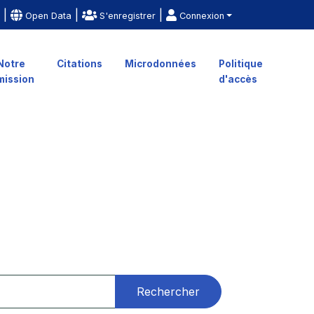
|
|
|
e
Open Data
S'enregistrer
Connexion
Notre
Citations
Microdonnées
Politique
mission
d'accès
Rechercher