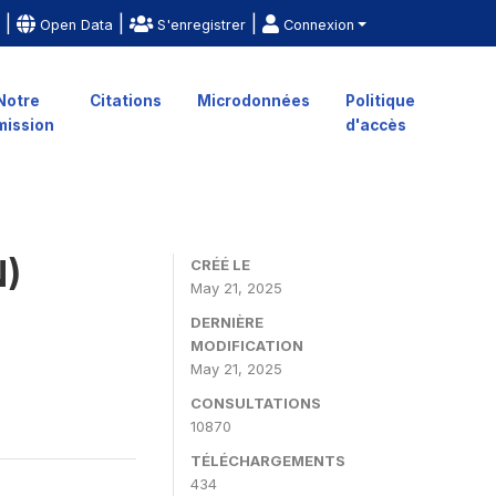
|
|
|
e
Open Data
S'enregistrer
Connexion
Notre
Citations
Microdonnées
Politique
mission
d'accès
N)
CRÉÉ LE
May 21, 2025
DERNIÈRE
MODIFICATION
May 21, 2025
CONSULTATIONS
10870
TÉLÉCHARGEMENTS
434