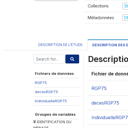
Collections
S
Métadonnées
D
DESCRIPTION DE L'ÉTUDE
DESCRIPTION DES
Descripti
Fichier de donn
Fichiers de données
RGP75
RGP75
decesRGP75
IndividuelleRGP75
decesRGP75
Groupes de variables
IndividuelleRGP
IDENTIFICATION DU
MENAGE