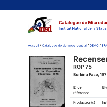
Catalogue de Microdo
Institut National de la Stat
Accueil
/
Catalogue de données central
/
DEMO
/
BFA
Recensem
RGP 75
Burkina Faso
,
197
ID de
BF
référence
Producteur(s)
Ins