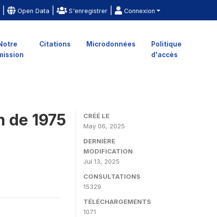
|
|
|
e
Open Data
S'enregistrer
Connexion
Notre
Citations
Microdonnées
Politique
mission
d'accès
n de 1975
CRÉÉ LE
May 06, 2025
DERNIÈRE
MODIFICATION
Jul 13, 2025
CONSULTATIONS
15329
TÉLÉCHARGEMENTS
1071