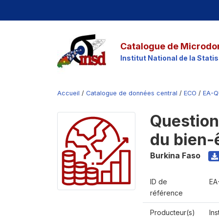
Catalogue de Microdo
Institut National de la Stat
Accueil
/
Catalogue de données central
/
ECO
/
EA-Q
Question
du bien-
Burkina Faso
ID de
EA
référence
Producteur(s)
Ins