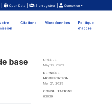
|
|
|
e
Open Data
S'enregistrer
Connexion
Notre
Citations
Microdonnées
Politique
mission
d'accès
 de base
CRÉÉ LE
May 10, 2023
DERNIÈRE
MODIFICATION
Mar 21, 2025
CONSULTATIONS
63039