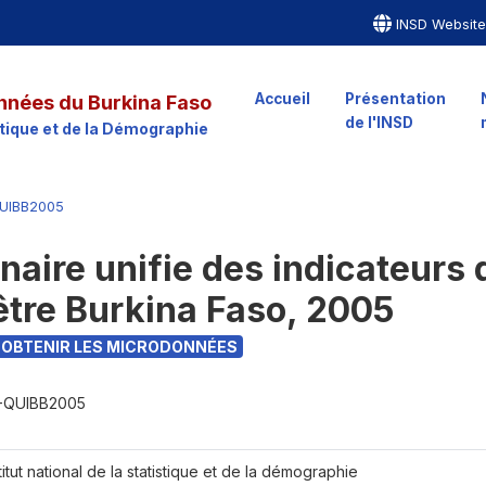
INSD Websit
Accueil
Présentation
nnées du Burkina Faso
de l'INSD
istique et de la Démographie
UIBB2005
naire unifie des indicateurs
être Burkina Faso, 2005
OBTENIR LES MICRODONNÉES
-QUIBB2005
titut national de la statistique et de la démographie