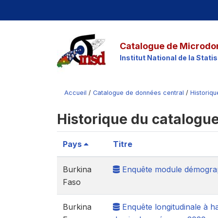
Catalogue de Microdo
Institut National de la Stat
Accueil
/
Catalogue de données central
/
Historiq
Historique du catalogu
Pays
Titre
Burkina
Enquête module démograp
Faso
Burkina
Enquête longitudinale à ha