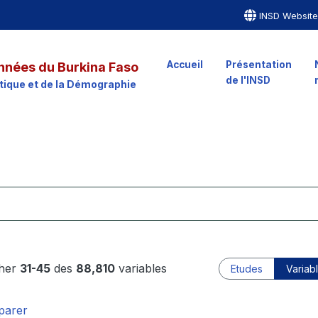
INSD Websit
Accueil
Présentation
nnées du Burkina Faso
de l'INSD
istique et de la Démographie
cher
31-45
des
88,810
variables
Etudes
Variab
arer