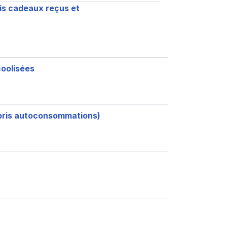
is cadeaux reçus et
3
coolisées
3
mpris autoconsommations)
3
3
3