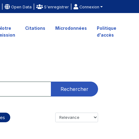
|
|
|
e
Open Data
S'enregistrer
Connexion
Notre
Citations
Microdonnées
Politique
mission
d'accès
Rechercher
les